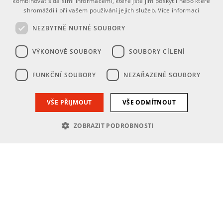
kombinovat s dalšími informacemi, které jste jim poskytli nebo které
shromáždili při vašem používání jejich služeb.
Více informací
NEZBYTNĚ NUTNÉ SOUBORY
VÝKONOVÉ SOUBORY
SOUBORY CÍLENÍ
FUNKČNÍ SOUBORY
NEZAŘAZENÉ SOUBORY
VŠE PŘIJMOUT
VŠE ODMÍTNOUT
ZOBRAZIT PODROBNOSTI
Nezbytně nutné soubory
Výkonové soubory
Soubory cílení
Funkční soubory
Nezařazené soubory
Nezbytně nutné soubory cookie umožňují základní funkce webových
stránek, jako je přihlášení uživatele a správa účtu. Webové stránky nelze
bez nezbytně nutných souborů cookie správně používat.