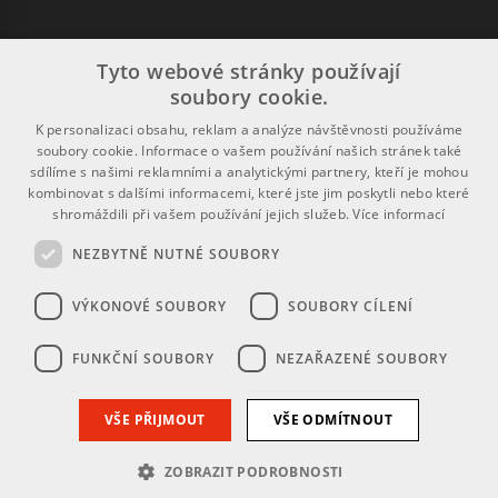
Tyto webové stránky používají
Uživatelé
soubory cookie.
K personalizaci obsahu, reklam a analýze návštěvnosti používáme
Registrace
soubory cookie. Informace o vašem používání našich stránek také
sdílíme s našimi reklamními a analytickými partnery, kteří je mohou
Přihlášení
kombinovat s dalšími informacemi, které jste jim poskytli nebo které
Ochrana osobních údajů
shromáždili při vašem používání jejich služeb.
Více informací
NEZBYTNĚ NUTNÉ SOUBORY
Pravidla
VÝKONOVÉ SOUBORY
SOUBORY CÍLENÍ
Návod k použití
FUNKČNÍ SOUBORY
NEZAŘAZENÉ SOUBORY
Podmínky použití
Prohlášení o přístupnosti
VŠE PŘIJMOUT
VŠE ODMÍTNOUT
ZOBRAZIT PODROBNOSTI