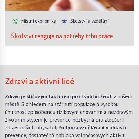
Místní ekonomika
Školství a vzdělání
Školství reaguje na potřeby trhu práce
Tvořte budoucnost Ostrova!
🌟
Zaregistrujte se
na platformě Ostrov2040, přidejte
se k diskuzím o projektech, sdílejte své nápady a
získejte pravidelné aktualizace
Zdraví a aktivní lidé
o projektech.
Vaše názory mají váhu!
Zdraví je klíčovým faktorem pro kvalitní život
v našem
Zavřít
městě. S ohledem na stárnutí populace a vysokou
úmrtnost způsobenou rizikovým chováním a nezdravým
životním stylem je prevence nezbytná pro zlepšení
zdraví našich obyvatel.
Podpora vzdělávání v oblasti
prevence
, dostatečná nabídka volnočasových aktivit