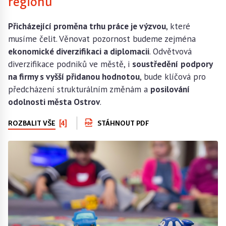
regiónu
Přicházející proměna trhu práce je výzvou
, které
musíme čelit. Věnovat pozornost budeme zejména
ekonomické diverzifikaci a diplomacii
. Odvětvová
diverzifikace podniků ve městě, i
soustředění
podpory
na firmy s vyšší přidanou hodnotou
, bude klíčová pro
předcházení strukturálním změnám a
posilování
odolnosti města Ostrov
.
ROZBALIT VŠE
[4]
STÁHNOUT PDF