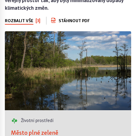
veřejný prostor tak, aby byly minimalizovány dopady
klimatických změn.
ROZBALIT VŠE
[3]
STÁHNOUT PDF
Životní prostředí
Město plné zeleně