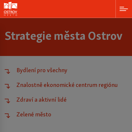
Strategie města Ostrov
Bydlení pro všechny
Znalostně ekonomické centrum regiónu
Zdraví a aktivní lidé
Zelené město