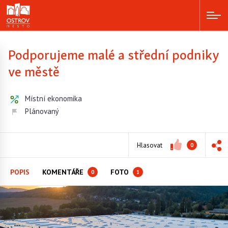
Podporujeme malé a střední podniky
ve městě
Místní ekonomika
Plánovaný
Hlasovat
0
POPIS
KOMENTÁŘE
FOTO
0
1