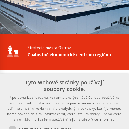
Strategie města Ostrov
Znalostně ekonomické centrum regiónu
Tyto webové stránky používají
Popis
soubory cookie.
Město ve spolupráci se svými podnikateli, Karlovarským
K personalizaci obsahu, reklam a analýze návštěvnosti používáme
krajem a řadou dalších aktérů, připravilo politiku
soubory cookie. Informace o vašem používání našich stránek také
sdílíme s našimi reklamními a analytickými partnery, kteří je mohou
podpory podnikání. Díky aktivní ekonomické diplomacii
kombinovat s dalšími informacemi, které jste jim poskytli nebo které
se Ostrov podílí na vytváření vhodných
shromáždili při vašem používání jejich služeb.
Více informací
podnikatelských podmínek, lákání zahraničních