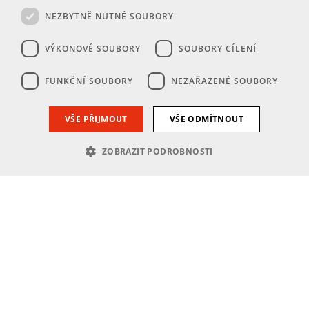
NEZBYTNĚ NUTNÉ SOUBORY
VÝKONOVÉ SOUBORY
SOUBORY CÍLENÍ
FUNKČNÍ SOUBORY
NEZAŘAZENÉ SOUBORY
VŠE PŘIJMOUT
VŠE ODMÍTNOUT
ZOBRAZIT PODROBNOSTI
Nezbytně nutné soubory
Výkonové soubory
Soubory cílení
Funkční soubory
Nezařazené soubory
Nezbytně nutné soubory cookie umožňují základní funkce webových
stránek, jako je přihlášení uživatele a správa účtu. Webové stránky nelze
bez nezbytně nutných souborů cookie správně používat.
Poskytovatel
Název
Vyprší
Popis
/
Doména