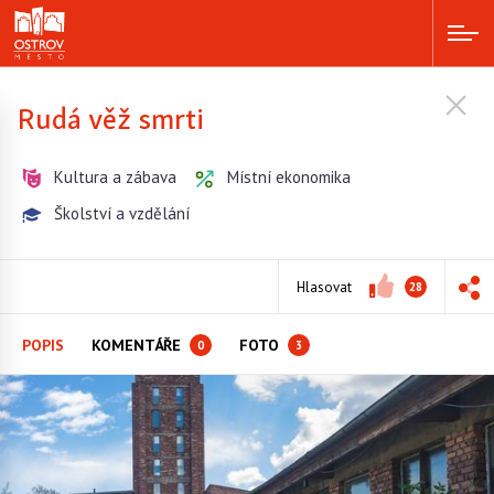
Rudá věž smrti
Kultura a zábava
Místní ekonomika
Školství a vzdělání
Hlasovat
28
POPIS
KOMENTÁŘE
FOTO
0
3